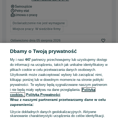
Świnoujście
Pełny etat
Umowa o pracę
Doświadczenie nie jest wymagane
Miejsce pracy: W siedzibie firmy
Odświeżono dnia 05 sierpnia 2026
Dbamy o Twoją prywatność
Doradca / Doradczyni ds. sprzedaży
My i nasi
447
partnerzy przechowujemy lub uzyskujemy dostęp
(branża medyczna)
do informacji na urządzeniu, takich jak unikalne identyfikatory w
ACS Audika Sp. z o. o.
plikach cookie w celu przetwarzania danych osobowych.
Kraków
, Krowodrza
Użytkownik może zaakceptować wybory lub zarządzać nimi,
Pełny etat
klikając poniżej lub w dowolnym momencie na stronie polityki
Umowa o pracę
prywatności. Te wybory będą sygnalizowane naszym partnerom
i nie będą miały wpływu na dane przeglądania.
Polityka
Odpowiednie doświadczenie zawodowe
cookies,
Polityka Prywatności
Wraz z naszymi partnerami przetwarzamy dane w celu
Odświeżono dnia 05 sierpnia 2026
zapewnienia:
Użycie dokładnych danych geolokalizacyjnych. Aktywne
skanowanie charakterystyki urządzenia do celów identyfikacji.